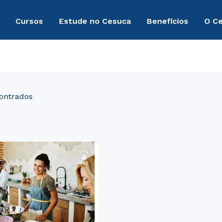
Cursos
Estude no Cesuca
Benefícios
O C