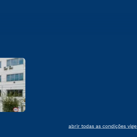
Cesuca
Rua Silvério Manoel da Silva,
160 Colinas – Cachoeirinha/RS
CEP 94940-243
Saiba mais
abrir todas as condições vig