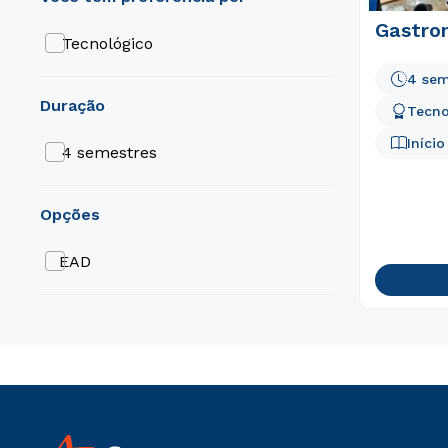
Gastro
Tecnológico
4 sem
duração
Tecno
Iníci
4 semestres
opções
EAD