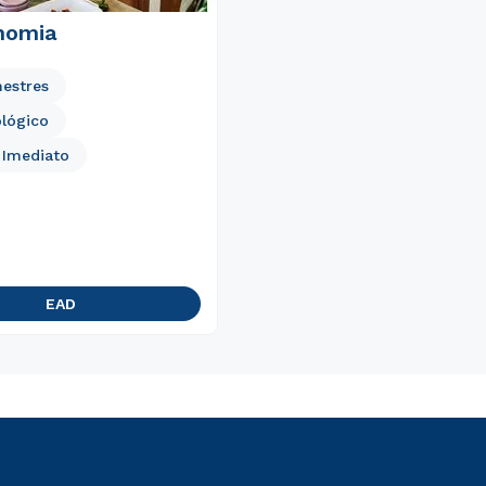
nomia
estres
lógico
o Imediato
EAD
Rápido e fácil