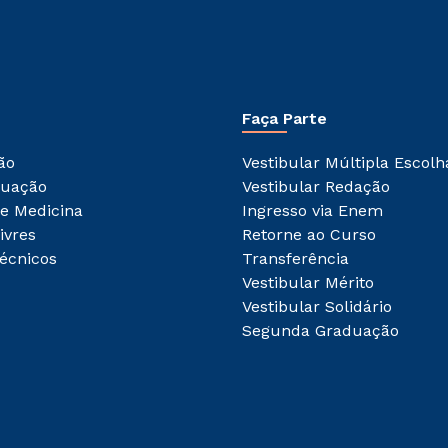
WhatsApp
ou
Faça Parte
ão
Vestibular Múltipla Escolh
duação
Vestibular Redação
Estou de acordo com a
Política de Privacidade.
e
e Medicina
Ingresso via Enem
autorizo que meus dados sejam utilizados para o
envio de conteúdos do Cesuca.
ivres
Retorne ao Curso
écnicos
Transferência
Vestibular Mérito
Vestibular Solidário
Segunda Graduação