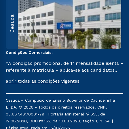
R
Cesuca
1
C
Condições Comerciais:
*A condição promocional de 1ª mensalidade isenta –
referente à matrícula – aplica-se aos candidatos
aprovados em todas as formas de ingresso, exceto
abrir todas as condições vigentes
na prova on-line ou agendada, que ofertam bolsas
de até 50% de desconto, ambos ingressantes no 2º
semestre de 2023, que ainda não tenham efetivado
Cesuca – Complexo de Ensino Superior de Cachoeirinha
e/ou não tenham cancelado ou trancado sua
LTDA. © 2026 - Todos os direitos reservados. CNPJ:
matrícula em uma das Instituições da Cruzeiro do
05.687.481/0001-79 | Portaria Ministerial nº 655, de
Sul Educacional, no período de um ano. Tais
12.08.2020, DOU nº 155, de 13.08.2020, seção 1, p. 54. |
condições não se aplicam aos cursos de Medicina, e
Página atualizada em 16/10/2025