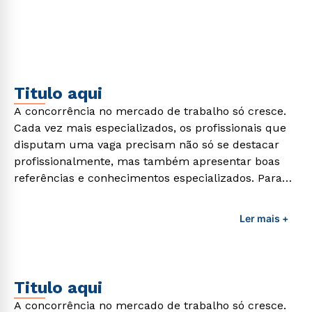
demandas exigidas atualmente.
Titulo aqui
A concorrência no mercado de trabalho só cresce.
Cada vez mais especializados, os profissionais que
disputam uma vaga precisam não só se destacar
profissionalmente, mas também apresentar boas
referências e conhecimentos especializados. Para
adquirir esses conhecimentos e capacitar os
profissionais da área é preciso garantir uma
Ler mais +
formação de qualidade que consiga suprir todas as
demandas exigidas atualmente.
Titulo aqui
A concorrência no mercado de trabalho só cresce.