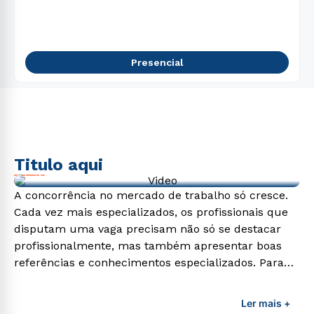
5
º
direito
6
º
pedagogia
7
º
fisioterapia
Presencial
8
º
enfermagem
9
º
administração
10
º
biomedicina
Titulo aqui
Video de exemplo
A concorrência no mercado de trabalho só cresce.
Cada vez mais especializados, os profissionais que
disputam uma vaga precisam não só se destacar
profissionalmente, mas também apresentar boas
referências e conhecimentos especializados. Para
adquirir esses conhecimentos e capacitar os
profissionais da área é preciso garantir uma
Ler mais +
formação de qualidade que consiga suprir todas as