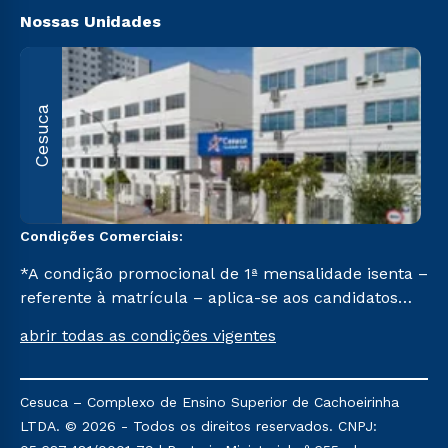
Nossas Unidades
R
Cesuca
1
C
Condições Comerciais:
*A condição promocional de 1ª mensalidade isenta –
referente à matrícula – aplica-se aos candidatos
aprovados em todas as formas de ingresso, exceto
abrir todas as condições vigentes
na prova on-line ou agendada, que ofertam bolsas
de até 50% de desconto, ambos ingressantes no 2º
semestre de 2023, que ainda não tenham efetivado
Cesuca – Complexo de Ensino Superior de Cachoeirinha
e/ou não tenham cancelado ou trancado sua
LTDA. © 2026 - Todos os direitos reservados. CNPJ:
matrícula em uma das Instituições da Cruzeiro do