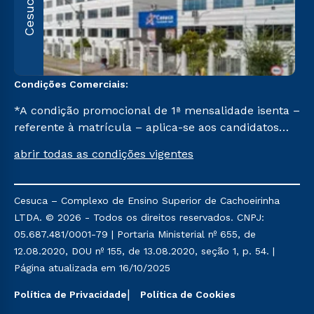
Cesuca
1
C
Condições Comerciais:
*A condição promocional de 1ª mensalidade isenta –
referente à matrícula – aplica-se aos candidatos
aprovados em todas as formas de ingresso, exceto
abrir todas as condições vigentes
na prova on-line ou agendada, que ofertam bolsas
de até 50% de desconto, ambos ingressantes no 2º
semestre de 2023, que ainda não tenham efetivado
Cesuca – Complexo de Ensino Superior de Cachoeirinha
e/ou não tenham cancelado ou trancado sua
LTDA. © 2026 - Todos os direitos reservados. CNPJ:
matrícula em uma das Instituições da Cruzeiro do
05.687.481/0001-79 | Portaria Ministerial nº 655, de
Sul Educacional, no período de um ano. Tais
12.08.2020, DOU nº 155, de 13.08.2020, seção 1, p. 54. |
condições não se aplicam aos cursos de Medicina, e
Página atualizada em 16/10/2025
também para matriculados via FIES, Prouni e
outros programas governamentais, e não se
Política de Privacidade
Política de Cookies
acumula com nenhuma outra campanha ofertada