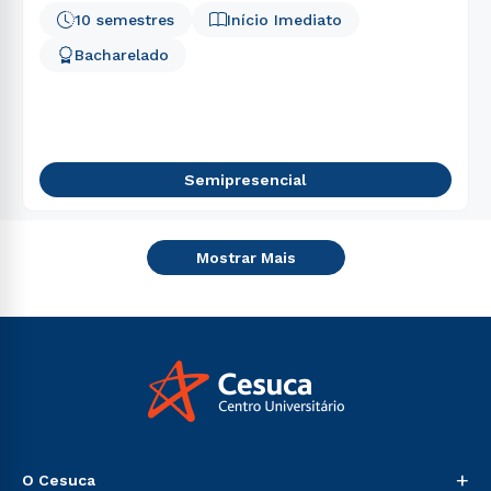
10 semestres
Início Imediato
Bacharelado
Semipresencial
Mostrar Mais
+
O Cesuca