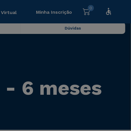
0
Minha Inscrição
 Virtual
Dúvidas
 - 6 meses