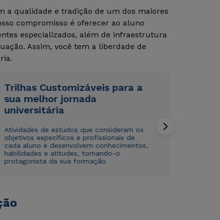
om a qualidade e tradição de um dos maiores
Nosso compromisso é oferecer ao aluno
tes especializados, além de infraestrutura
uação. Assim, você tem a liberdade de
ria.
Trilhas Customizáveis para a
sua melhor jornada
Rápido e fácil
Rápido e fácil
WhatsApp
WhatsApp
universitária
ou
ou
Atividades de estudos que consideram os
objetivos específicos e profissionais de
cada aluno e desenvolvem conhecimentos,
habilidades e atitudes, tornando-o
protagonista da sua formação
Estou de acordo com a
Estou de acordo com a
Política de Privacidade.
Política de Privacidade.
e
e
ção
autorizo que meus dados sejam utilizados para o
autorizo que meus dados sejam utilizados para o
envio de conteúdos da Cruzeiro do Sul.
envio de conteúdos da Cruzeiro do Sul.