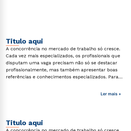
formação de qualidade que consiga suprir todas as
demandas exigidas atualmente.
Titulo aqui
A concorrência no mercado de trabalho só cresce.
Cada vez mais especializados, os profissionais que
disputam uma vaga precisam não só se destacar
profissionalmente, mas também apresentar boas
referências e conhecimentos especializados. Para
adquirir esses conhecimentos e capacitar os
profissionais da área é preciso garantir uma
Ler mais +
formação de qualidade que consiga suprir todas as
demandas exigidas atualmente.
Titulo aqui
A concorrência no mercado de trabalho só cresce.