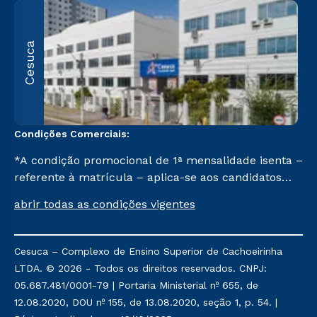
R
Cesuca
1
C
Condições Comerciais:
*A condição promocional de 1ª mensalidade isenta –
referente à matrícula – aplica-se aos candidatos
aprovados em todas as formas de ingresso, exceto
abrir todas as condições vigentes
na prova on-line ou agendada, que ofertam bolsas
de até 50% de desconto, ambos ingressantes no 2º
semestre de 2023, que ainda não tenham efetivado
Cesuca – Complexo de Ensino Superior de Cachoeirinha
e/ou não tenham cancelado ou trancado sua
LTDA. © 2026 - Todos os direitos reservados. CNPJ:
matrícula em uma das Instituições da Cruzeiro do
05.687.481/0001-79 | Portaria Ministerial nº 655, de
Sul Educacional, no período de um ano. Tais
12.08.2020, DOU nº 155, de 13.08.2020, seção 1, p. 54. |
condições não se aplicam aos cursos de Medicina, e