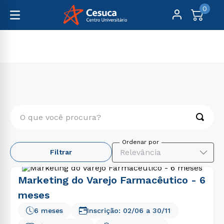
0
Pós-Graduação
Comunicação
O que você procura?
TERMOS MAIS BUSCADOS
Relevância
Filtrar
1
º
psicologia
2
º
medicina
Marketing do Varejo Farmacêutico - 6
3
º
farmácia
meses
4
º
engenharia
6 meses
Inscrição:
02/06
a
30/11