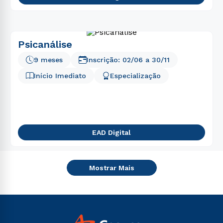
Psicanálise
9 meses
Inscrição:
02/06
a
30/11
Início Imediato
Especialização
EAD Digital
Mostrar Mais