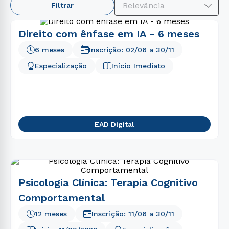
Relevância
Filtrar
1
º
medicina
2
º
psicologia
Direito com ênfase em IA - 6 meses
3
º
direito
6 meses
Inscrição:
02/06
a
30/11
4
º
pedagogia
Especialização
Início Imediato
5
º
enfermagem
6
º
engenharia
7
º
farmácia
EAD Digital
8
º
fisioterapia
9
º
administração
10
º
educação física
Psicologia Clínica: Terapia Cognitivo
Comportamental
12 meses
Inscrição:
11/06
a
30/11