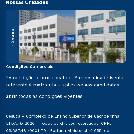
Nossas Unidades
R
Cesuca
1
C
Condições Comerciais:
*A condição promocional de 1ª mensalidade isenta –
referente à matrícula – aplica-se aos candidatos
aprovados em todas as formas de ingresso, exceto
abrir todas as condições vigentes
na prova on-line ou agendada, que ofertam bolsas
de até 50% de desconto, ambos ingressantes no 2º
semestre de 2023, que ainda não tenham efetivado
Cesuca – Complexo de Ensino Superior de Cachoeirinha
e/ou não tenham cancelado ou trancado sua
LTDA. © 2026 - Todos os direitos reservados. CNPJ:
matrícula em uma das Instituições da Cruzeiro do
05.687.481/0001-79 | Portaria Ministerial nº 655, de