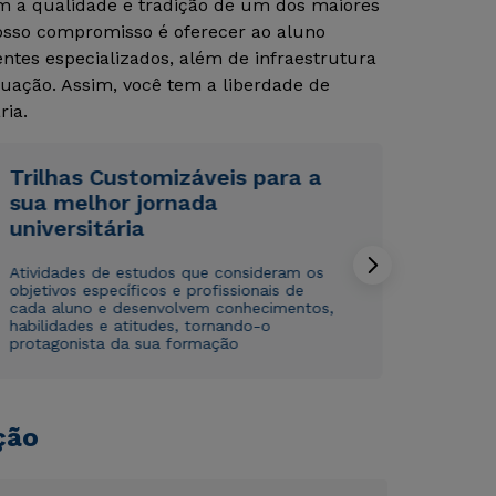
om a qualidade e tradição de um dos maiores
Nosso compromisso é oferecer ao aluno
tes especializados, além de infraestrutura
Rápido e fácil
Rápido e fácil
WhatsApp
WhatsApp
uação. Assim, você tem a liberdade de
ria.
ou
ou
Trilhas Customizáveis para a
sua melhor jornada
universitária
Atividades de estudos que consideram os
Estou de acordo com a
Estou de acordo com a
Política de Privacidade.
Política de Privacidade.
e
e
objetivos específicos e profissionais de
autorizo que meus dados sejam utilizados para o
autorizo que meus dados sejam utilizados para o
cada aluno e desenvolvem conhecimentos,
habilidades e atitudes, tornando-o
envio de conteúdos da Cruzeiro do Sul.
envio de conteúdos da Cruzeiro do Sul.
protagonista da sua formação
ção