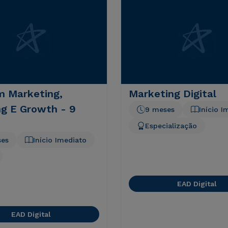
 Marketing,
Marketing Digital
ng E Growth - 9
9 meses
Início I
Especialização
ses
Início Imediato
EAD Digital
EAD Digital