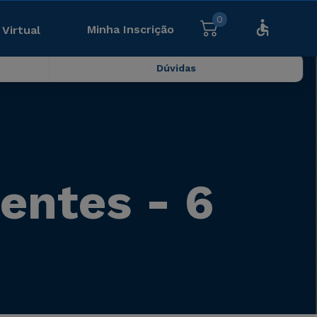
0
Minha Inscrição
 Virtual
Dúvidas
entes - 6