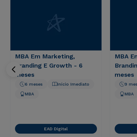
MBA Em Marketing,
MBA Em
Branding E Growth - 6
Brandi
meses
meses
6 meses
Início Imediato
9 me
MBA
MBA
EAD Digital