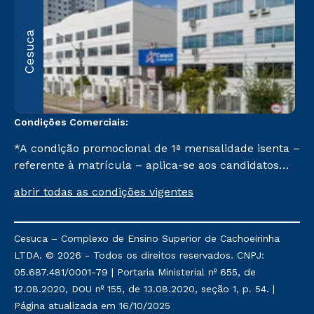
R
Cesuca
1
C
Condições Comerciais:
*A condição promocional de 1ª mensalidade isenta –
referente à matrícula – aplica-se aos candidatos
aprovados em todas as formas de ingresso, exceto
abrir todas as condições vigentes
na prova on-line ou agendada, que ofertam bolsas
de até 50% de desconto, ambos ingressantes no 2º
semestre de 2023, que ainda não tenham efetivado
Cesuca – Complexo de Ensino Superior de Cachoeirinha
e/ou não tenham cancelado ou trancado sua
LTDA. © 2026 - Todos os direitos reservados. CNPJ:
matrícula em uma das Instituições da Cruzeiro do
05.687.481/0001-79 | Portaria Ministerial nº 655, de
Sul Educacional, no período de um ano. Tais
12.08.2020, DOU nº 155, de 13.08.2020, seção 1, p. 54. |
condições não se aplicam aos cursos de Medicina, e
Página atualizada em 16/10/2025