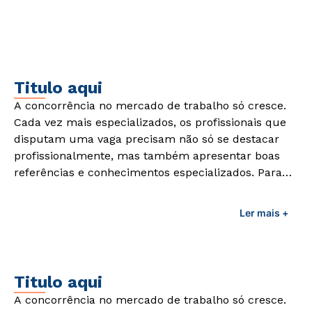
demandas exigidas atualmente.
Titulo aqui
A concorrência no mercado de trabalho só cresce.
Cada vez mais especializados, os profissionais que
disputam uma vaga precisam não só se destacar
profissionalmente, mas também apresentar boas
referências e conhecimentos especializados. Para
adquirir esses conhecimentos e capacitar os
profissionais da área é preciso garantir uma
Ler mais +
formação de qualidade que consiga suprir todas as
demandas exigidas atualmente.
Titulo aqui
A concorrência no mercado de trabalho só cresce.