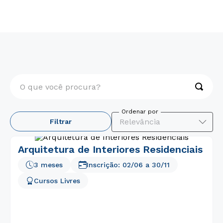
Cursos Livres
Arquitetura, Design, Artes e Moda
O que você procura?
TERMOS MAIS BUSCADOS
Relevância
Filtrar
1
º
psicologia
2
º
medicina
Arquitetura de Interiores Residenciais
3
º
farmácia
3 meses
Inscrição:
02/06
a
30/11
4
º
engenharia
Cursos Livres
5
º
direito
6
º
pedagogia