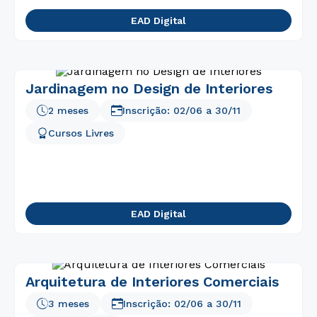
7
º
fisioterapia
EAD Digital
8
º
enfermagem
9
º
administração
10
º
biomedicina
Jardinagem no Design de Interiores
2 meses
Inscrição:
02/06
a
30/11
Cursos Livres
EAD Digital
Arquitetura de Interiores Comerciais
3 meses
Inscrição:
02/06
a
30/11