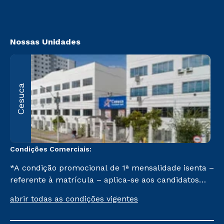
Vestibular Solidário
https://www.cesuca.edu.br/acessibilidade/
Segunda Graduação
Biblioteca
Nossas Unidades
R
Cesuca
1
C
Condições Comerciais:
*A condição promocional de 1ª mensalidade isenta –
referente à matrícula – aplica-se aos candidatos
aprovados em todas as formas de ingresso, exceto
abrir todas as condições vigentes
na prova on-line ou agendada, que ofertam bolsas
de até 50% de desconto, ambos ingressantes no 2º