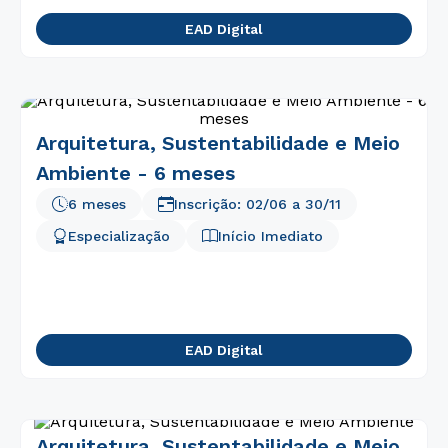
7
º
fisioterapia
EAD Digital
8
º
enfermagem
9
º
administração
10
º
biomedicina
Arquitetura, Sustentabilidade e Meio
Ambiente - 6 meses
6 meses
Inscrição:
02/06
a
30/11
Especialização
Início Imediato
EAD Digital
Arquitetura, Sustentabilidade e Meio