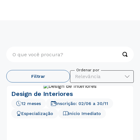
Pós-Graduação
Arquitetura, Design, Artes e Moda
O que você procura?
TERMOS MAIS BUSCADOS
Relevância
Filtrar
1
º
psicologia
2
º
medicina
Design de Interiores
3
º
farmácia
12 meses
Inscrição:
02/06
a
30/11
4
º
engenharia
Especialização
Início Imediato
5
º
direito
6
º
pedagogia